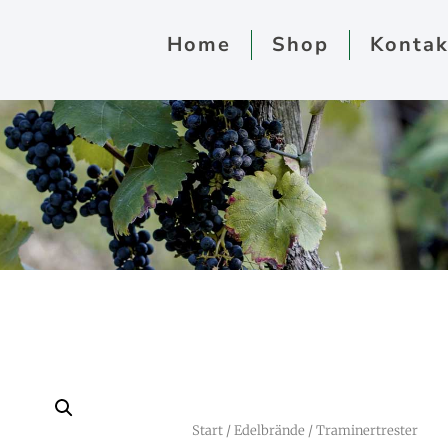
Home
Shop
Kontak
Start
/
Edelbrände
/ Traminertrester