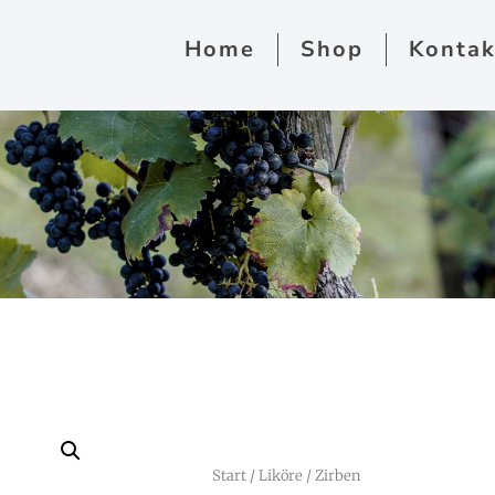
Home
Shop
Kontak
Start
/
Liköre
/ Zirben